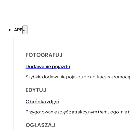
APP
FOTOGRAFUJ
Dodawanie pojazdu
Szybkie dodawanie pojazdu do aplikacji za pomoc
EDYTUJ
Obróbka zdjęć
Przygotowanie zdjęć z atrakcyjnym tłem, logo i nie t
OGŁASZAJ