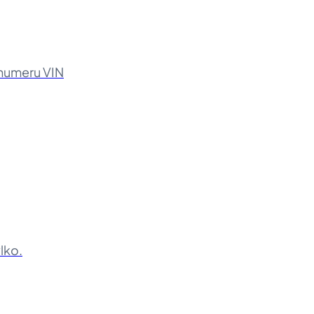
 numeru VIN
lko.