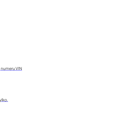
ą numeru VIN
ylko.